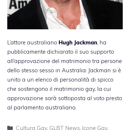
L’attore australiano
Hugh Jackman
, ha
pubblicamente dichiarato il suo supporto
all’approvazione del matrimonio tra persone
dello stesso sesso in Australia: Jackman si è
unito a un elenco di personalità di spicco
che sostengono il matrimonio gay, la cui
approvazione sarà sottoposta al voto presto
al parlamento australiano.
Categorie
Cultura Gay
,
GLBT News
,
Icone Gay
,