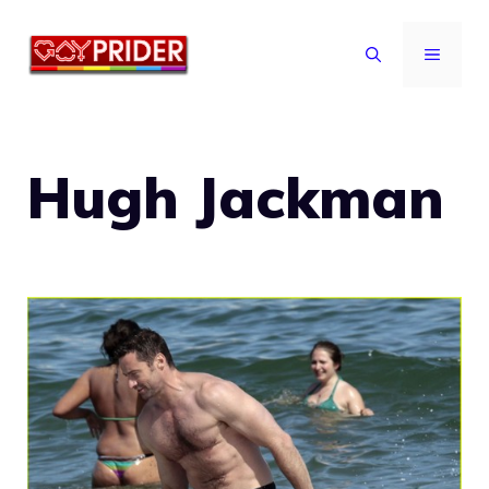
Vai
al
MENU
contenuto
Hugh Jackman