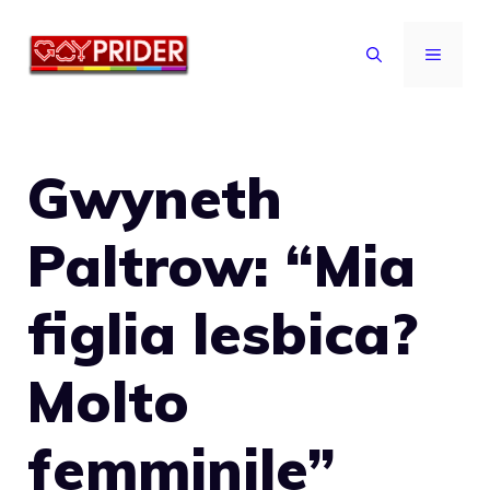
Vai
al
MENU
contenuto
Gwyneth
Paltrow: “Mia
figlia lesbica?
Molto
femminile”