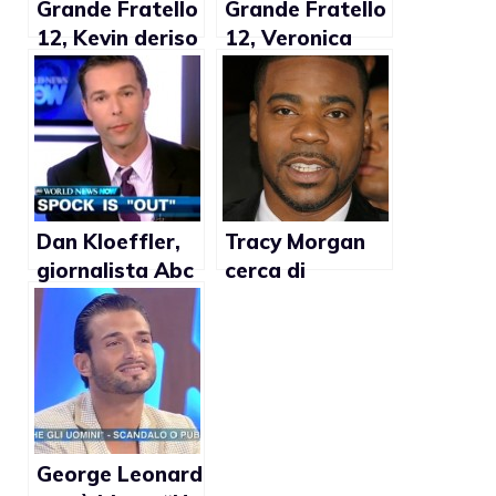
Grande Fratello
Grande Fratello
12, Kevin deriso
12, Veronica
da Maicol Berti:
Ciardi: “Gaia ha
“Non ho copie
avuto coraggio
grasse”
a fare outing”
Dan Kloeffler,
Tracy Morgan
giornalista Abc
cerca di
News: “Anche io
spiegare le
sono gay,
battute sui gay
Zachary Quinto
al David
mi ha ispirato”
Letterman
Show
George Leonard