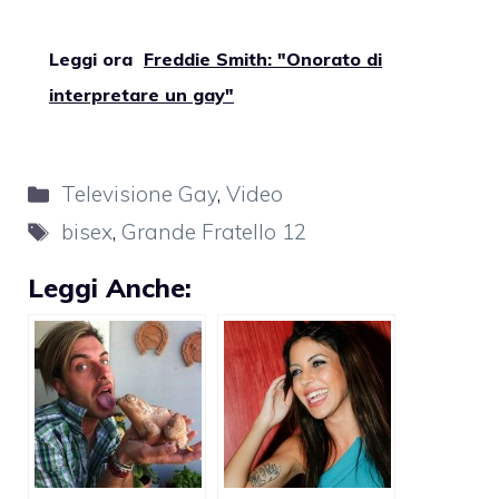
Leggi ora
Freddie Smith: "Onorato di
interpretare un gay"
Categorie
Televisione Gay
,
Video
Tag
bisex
,
Grande Fratello 12
Leggi Anche: