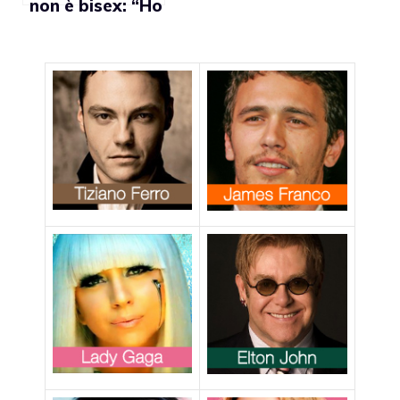
non è bisex: “Ho
solo un amico
speciale a cui
voglio tanto
bene”