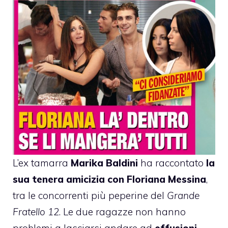
L’ex tamarra
Marika Baldini
ha raccontato
la
sua tenera amicizia con
Floriana Messina
,
tra le concorrenti più peperine del
Grande
Fratello 12
. Le due ragazze non hanno
problemi a lasciarsi andare ad
effusioni