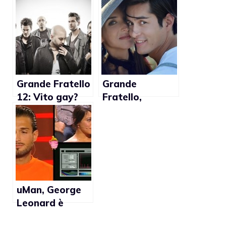
Ciardi: “Gaia ha
avuto coraggio
a fare outing”
Grande Fratello
Grande
12: Vito gay?
Fratello,
Amicizia
Margherita
“particolare”
Zanatta:
con Giuliano dei
“Andrea non è
Negramaro
gay”
uMan, George
Leonard è
bisex?