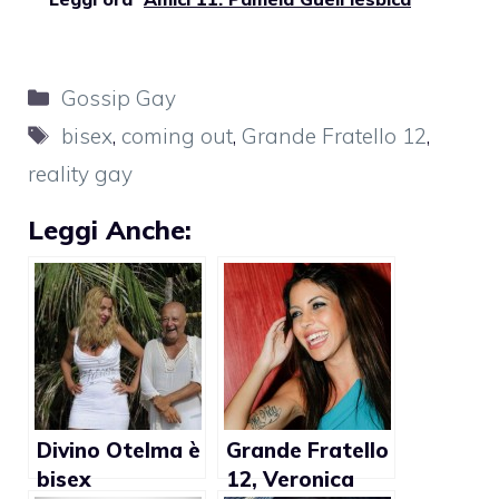
Categorie
Gossip Gay
Tag
bisex
,
coming out
,
Grande Fratello 12
,
reality gay
Leggi Anche:
Divino Otelma è
Grande Fratello
bisex
12, Veronica