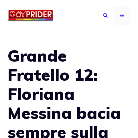
Vai
al
MENU
contenuto
Grande
Fratello 12:
Floriana
Messina bacia
sempre sulla