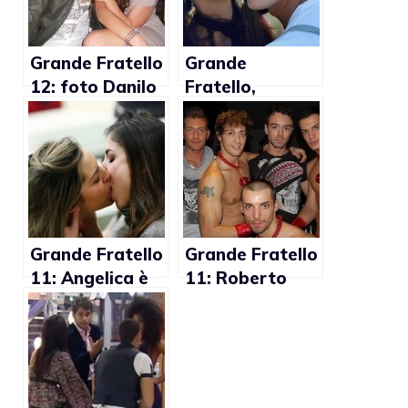
Grande Fratello
Grande
12: foto Danilo
Fratello,
Novelli e Manila
Margherita
Gorio insieme
Zanatta:
“Andrea non è
gay”
Grande Fratello
Grande Fratello
11: Angelica è
11: Roberto
lesbica?
Manfredini è
gay?