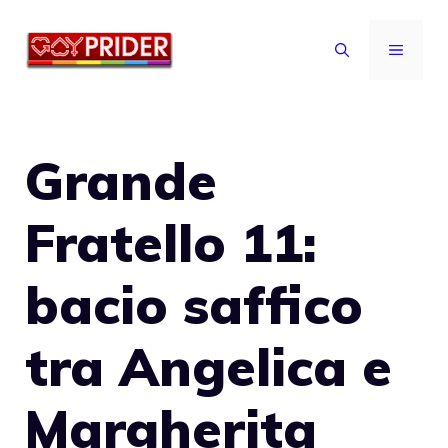
Vai
al
MENU
contenuto
Grande
Fratello 11:
bacio saffico
tra Angelica e
Margherita