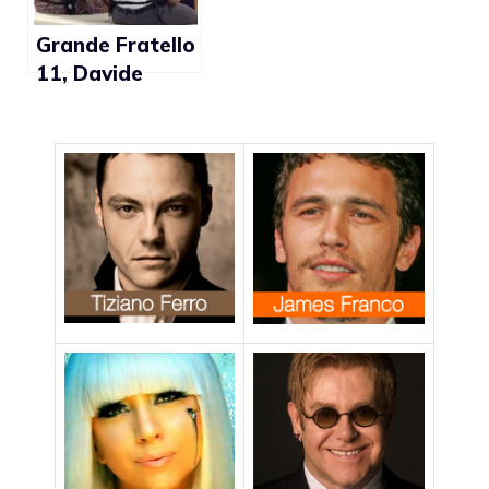
Grande Fratello
11, Davide
Roberto
Baroncini dà del
frocio a Nando
Colelli