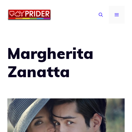
Vai
al
MENU
contenuto
Margherita
Zanatta