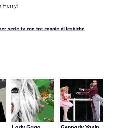
 Herry!
er serie tv con tre coppie di lesbiche
Lady Gaga
Gennady Yanin