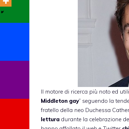
Il motore di ricerca più noto ed uti
Middleton gay
” seguendo la tenden
fratello della neo Duchessa Catheri
lettura
durante la celebrazione del
hanno affollato il web e Twitter
ch