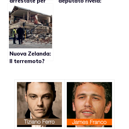
arrestate per
deputato rivela:
aver scritto
“Ho un figlio
articoli
gay e ne sono
pornografici su
fiero”
sito omosex
Nuova Zelanda:
Il terremoto?
Colpa dei gay
secondo sito
cristiano
omofobo