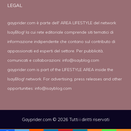
LEGAL
gayprider.com è parte dell' AREA LIFESTYLE del network
IsayBlog! la cui rete editoriale comprende siti tematici di
informazione indipendente che contano sul contributo di
appassionati ed esperti del settore. Per pubblicità,
comunicati e collaborazioni:
info@isayblog.com
gayprider.com is part of the LIFESTYLE AREA inside the
IsayBlog! network. For advertising, press releases and other
opportunities:
info@isayblog.com
Gayprider.com © 2026 Tutti i diritti riservati