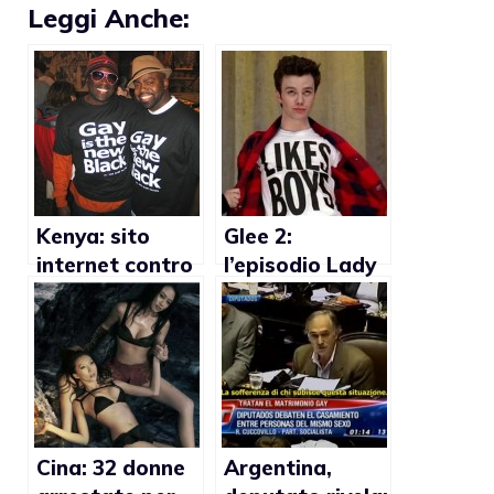
Leggi Anche:
Kenya: sito
Glee 2:
internet contro
l’episodio Lady
le
Gaga troppo
discriminazioni
gay per i
gay
conservatori
americani
Cina: 32 donne
Argentina,