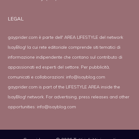
LEGAL
gayprider.com è parte dell' AREA LIFESTYLE del network
IsayBlog! la cui rete editoriale comprende siti tematici di
informazione indipendente che contano sul contributo di
appassionati ed esperti del settore. Per pubblicità,
comunicati e collaborazioni:
info@isayblog.com
gayprider.com is part of the LIFESTYLE AREA inside the
IsayBlog! network. For advertising, press releases and other
opportunities:
info@isayblog.com