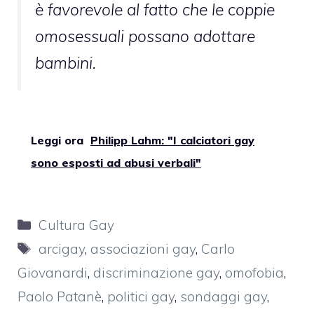
è favorevole al fatto che le coppie
omosessuali possano adottare
bambini.
Leggi ora
Philipp Lahm: "I calciatori gay
sono esposti ad abusi verbali"
Categorie
Cultura Gay
Tag
arcigay
,
associazioni gay
,
Carlo
Giovanardi
,
discriminazione gay
,
omofobia
,
Paolo Patanè
,
politici gay
,
sondaggi gay
,