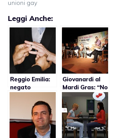
unioni gay
Leggi Anche:
Reggio Emilia:
Giovanardi al
negato
Mardi Gras: “No
permesso di
ai matrimoni
soggiorno ad
gay”
uruguayano
unito civilmente
con italiano