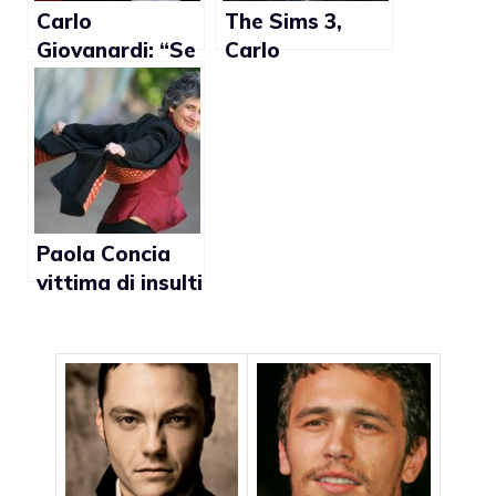
Carlo
The Sims 3,
Giovanardi: “Se
Carlo
diventasse
Giovanardi lo
sindaco, de
vieterbbe ai
Magistris
minori: “Una
favorirà
campagna
femminielli, gay
promozionale
e trans”
delle lobby che
vogliono
Paola Concia
promuovere
vittima di insulti
certi valori”
omofobi