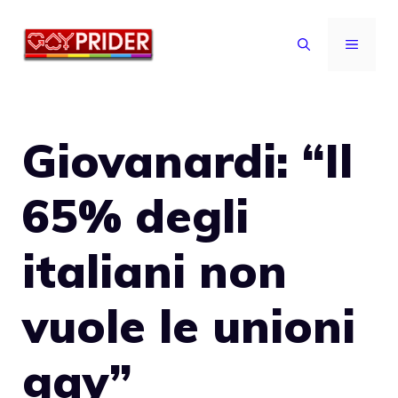
Vai
al
MENU
contenuto
Giovanardi: “Il
65% degli
italiani non
vuole le unioni
gay”