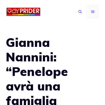
Vai
al
MENU
contenuto
Gianna
Nannini:
“Penelope
avrà una
famiglia