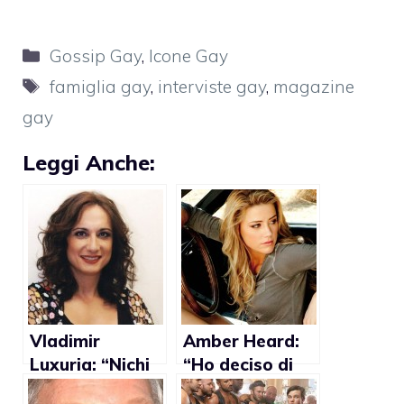
Categorie
Gossip Gay
,
Icone Gay
Tag
famiglia gay
,
interviste gay
,
magazine
gay
Leggi Anche:
Vladimir
Amber Heard:
Luxuria: “Nichi
“Ho deciso di
Vendola
dire a tutti che