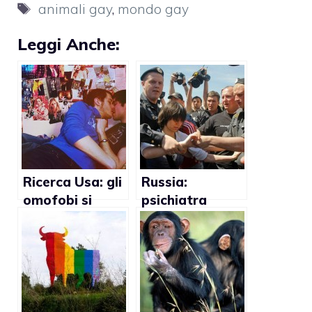
Tag
animali gay
,
mondo gay
Leggi Anche:
Ricerca Usa: gli
Russia:
omofobi si
psichiatra
eccitano
denuncia
guardando
l’omofobia di
porno gay
Stato e Chiesa
all’interno del
suo Paese