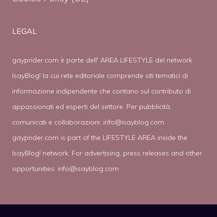
LEGAL
gayprider.com è parte dell' AREA LIFESTYLE del network
IsayBlog! la cui rete editoriale comprende siti tematici di
informazione indipendente che contano sul contributo di
appassionati ed esperti del settore. Per pubblicità,
comunicati e collaborazioni:
info@isayblog.com
gayprider.com is part of the LIFESTYLE AREA inside the
IsayBlog! network. For advertising, press releases and other
opportunities:
info@isayblog.com