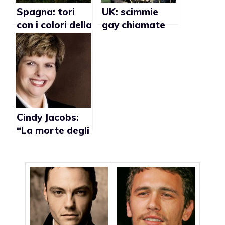
Spagna: tori
UK: scimmie
con i colori della
gay chiamate
bandiera gay
Elton e David
Cindy Jacobs:
“La morte degli
uccelli è
provocata dai
matrimoni gay”