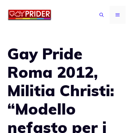
Vai
al
MENU
contenuto
Gay Pride
Roma 2012,
Militia Christi:
“Modello
nefasto per i