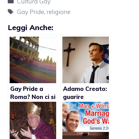
Cultura Gay
Tag
Gay Pride
,
religione
Leggi Anche:
Gay Pride a
Adamo Creato:
Roma? Non ci si
guarire
lamenti se poi
dall’omosessual
Dio punisce con
ità si può!
terremoti,
alluvioni,
incendi,