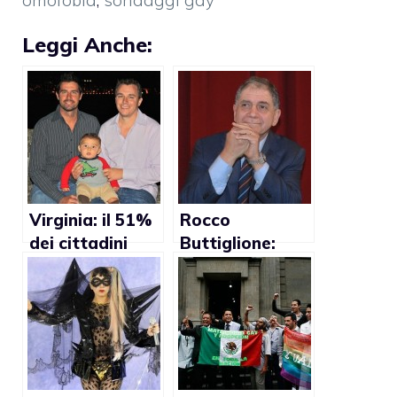
Leggi Anche:
Virginia: il 51%
Rocco
dei cittadini
Buttiglione:
favorevole alle
“L’omosessualit
adozioni gay
à? Un disordine
morale”