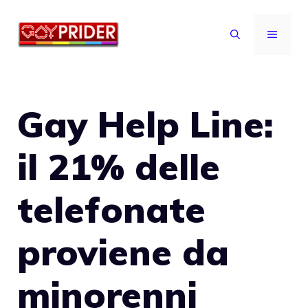
Vai
al
MENU
contenuto
Gay Help Line:
il 21% delle
telefonate
proviene da
minorenni