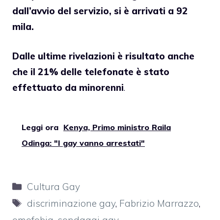
dall’avvio del servizio, si è arrivati a 92
mila.
Dalle ultime rivelazioni è risultato anche
che il 21% delle telefonate è stato
effettuato da minorenni
.
Leggi ora
Kenya, Primo ministro Raila
Odinga: "I gay vanno arrestati"
Categorie
Cultura Gay
Tag
discriminazione gay
,
Fabrizio Marrazzo
,
omofobia
,
sondaggi gay