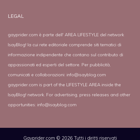
LEGAL
gayprider.com è parte dell' AREA LIFESTYLE del network
IsayBlog! la cui rete editoriale comprende siti tematici di
informazione indipendente che contano sul contributo di
appassionati ed esperti del settore. Per pubblicità,
comunicati e collaborazioni:
info@isayblog.com
gayprider.com is part of the LIFESTYLE AREA inside the
IsayBlog! network. For advertising, press releases and other
opportunities:
info@isayblog.com
Gayprider.com © 2026 Tutti i diritti riservati