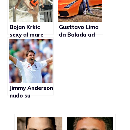
Bojan Krkic
Gusttavo Lima
sexy al mare
da Balada ad
(foto)
icona gay?
(foto)
Jimmy Anderson
nudo su
Attitude per
combattere
l’omofobia nello
sport