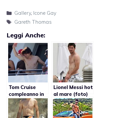
Categorie
Gallery
,
Icone Gay
Tag
Gareth Thomas
Leggi Anche:
Tom Cruise
Lionel Messi hot
compleanno in
al mare (foto)
piscina