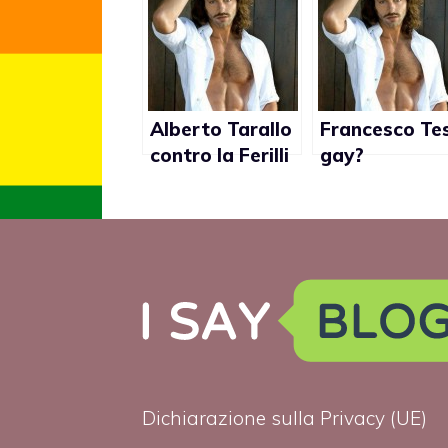
Alberto Tarallo
Francesco Tes
contro la Ferilli
gay?
gay-friendly:
Profondamen
“Con Testi solo
legato ad
rapporto
Alberto Taral
professionale”
secondo la
Ferilli
Dichiarazione sulla Privacy (UE)