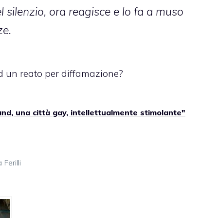
l silenzio, ora reagisce e lo fa a muso
ze.
 un reato per diffamazione?
and, una città gay, intellettualmente stimolante"
Ferilli