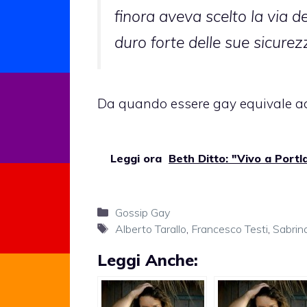
finora aveva scelto la via de
duro forte delle sue sicurez
Da quando essere gay equivale ad
Leggi ora
Beth Ditto: "Vivo a Portl
Categorie
Gossip Gay
Tag
Alberto Tarallo
,
Francesco Testi
,
Sabrina 
Leggi Anche: