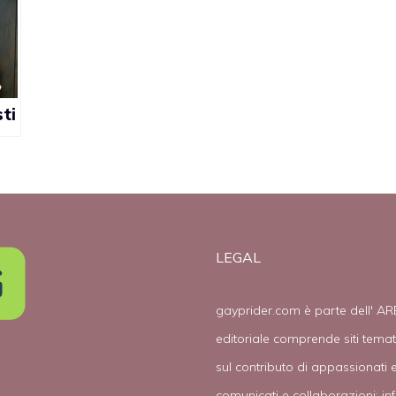
ti
te
lo
LEGAL
gayprider.com è parte dell' AR
editoriale comprende siti tema
sul contributo di appassionati e
comunicati e collaborazioni:
in