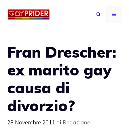
Vai
al
MENU
contenuto
Fran Drescher:
ex marito gay
causa di
divorzio?
28 Novembre 2011
di
Redazione