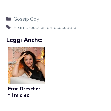
Categorie
Gossip Gay
Tag
Fran Drescher
,
omosessuale
Leggi Anche:
Fran Drescher:
“Il mio ex
marito è gay”