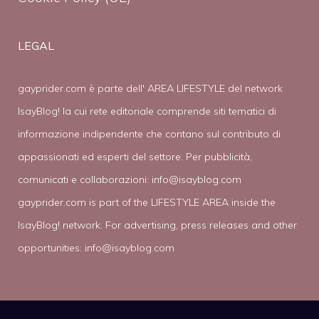
LEGAL
gayprider.com è parte dell' AREA LIFESTYLE del network
IsayBlog! la cui rete editoriale comprende siti tematici di
informazione indipendente che contano sul contributo di
appassionati ed esperti del settore. Per pubblicità,
comunicati e collaborazioni:
info@isayblog.com
gayprider.com is part of the LIFESTYLE AREA inside the
IsayBlog! network. For advertising, press releases and other
opportunities:
info@isayblog.com