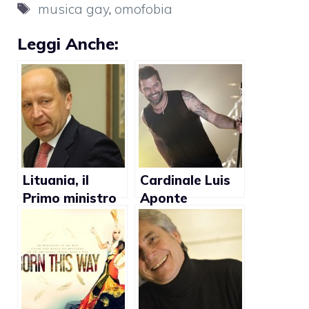
Tag
musica gay
,
omofobia
Leggi Anche:
Lituania, il
Cardinale Luis
Primo ministro
Aponte
Andrius Kubilius
Martinez:
contro Lady
“Ricky Martin
Gaga: “Non c’è
deve smetterla
omofobia nel
di promuovere
Paese. Farebbe
l’omosessualità
meglio a
”