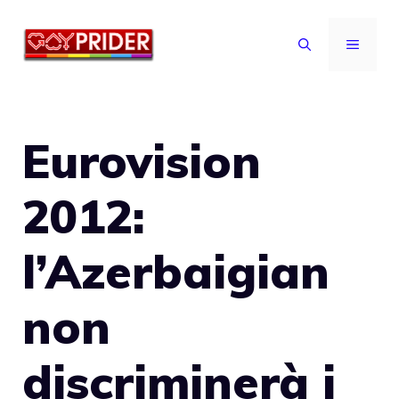
Vai
al
MENU
contenuto
Eurovision
2012:
l’Azerbaigian
non
discriminerà i