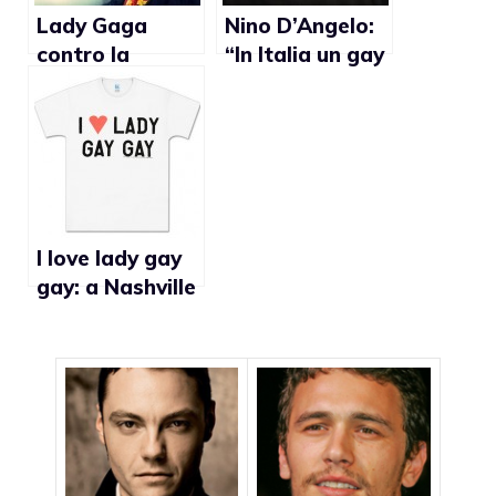
tacere”
Lady Gaga
Nino D’Angelo:
contro la
“In Italia un gay
censura di Born
dichiarato al
this way in
governo
Malesia
sarebbe
rivoluzionario
come Obama in
America”
I love lady gay
gay: a Nashville
cacciato un
ragazzino da
scuola per la
scritta sulla
maglietta