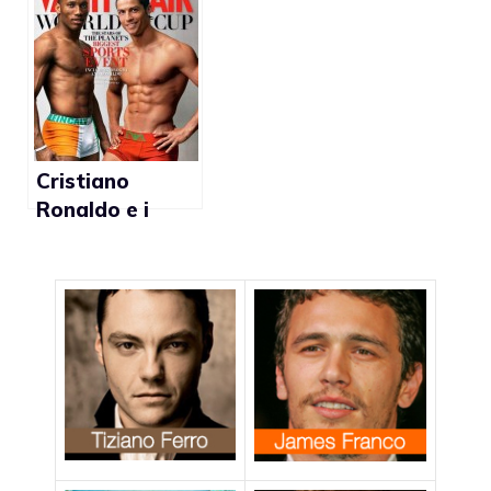
(foto)
Ronaldo pose
gay (foto)
Cristiano
Ronaldo e i
calciatori dei
Mondiali in
Sudafrica
posano per
Vanity Fair