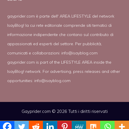
gayprider.com è parte dell' AREA LIFESTYLE del network
IsayBlog! la cui rete editoriale comprende siti tematici di
informazione indipendente che contano sul contributo di
appassionati ed esperti del settore. Per pubblicità,
comunicati e collaborazioni:
info@isayblog.com
gayprider.com is part of the LIFESTYLE AREA inside the
IsayBlog! network. For advertising, press releases and other
opportunities:
info@isayblog.com
Gayprider.com © 2026 Tutti i diritti riservati