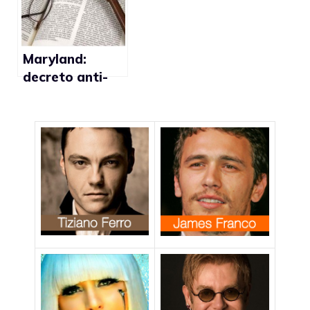
questione delle
gay
unioni civili gay”
Maryland:
decreto anti-
discriminazione
di genere vicino
all’approvazion
e definitiva