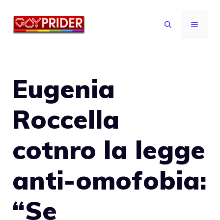
Vai
al
MENU
contenuto
Eugenia
Roccella
cotnro la legge
anti-omofobia:
“Se