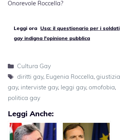
Onorevole Roccella?
Leggi ora
Usa: il questionario per i soldati
gay indigna l'opinione pubblica
Categorie
Cultura Gay
Tag
diritti gay
,
Eugenia Roccella
,
giustizia
gay
,
interviste gay
,
leggi gay
,
omofobia
,
politica gay
Leggi Anche: