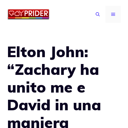
Vai
al
MENU
contenuto
Elton John:
“Zachary ha
unito me e
David in una
maniera