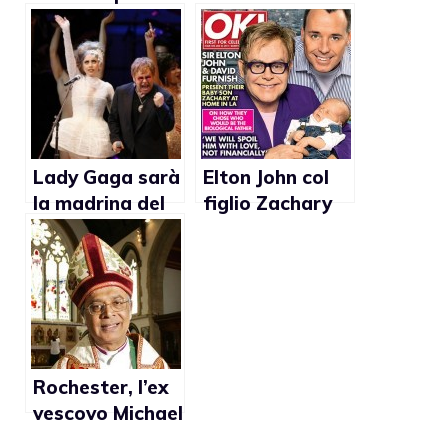
Elton John e
Migliori papà
David Furnish?
del 2011?
Lady Gaga sarà
Elton John col
la madrina del
figlio Zachary
figlio di Elton
sulla copertina
John
di OK Magazine
Rochester, l’ex
vescovo Michael
Nazir-Ali: “Il