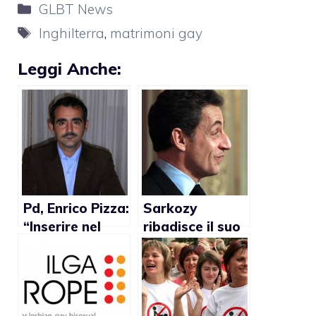
Categorie
GLBT News
Tag
Inghilterra
,
matrimoni gay
Leggi Anche:
Pd, Enrico Pizza:
Sarkozy
“Inserire nel
ribadisce il suo
programma una
no ai matrimoni
legge sulle
gay
unioni gay o
esco dal