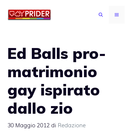
Vai
al
MENU
contenuto
Ed Balls pro-
matrimonio
gay ispirato
dallo zio
30 Maggio 2012
di
Redazione