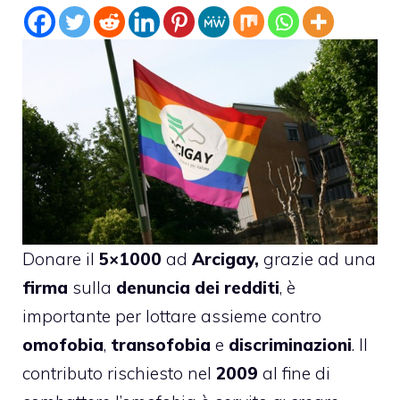
Donare il
5×1000
ad
Arcigay,
grazie ad una
firma
sulla
denuncia dei redditi
,
è
importante
per lottare assieme contro
omofobia
,
transofobia
e
discriminazioni
. Il
contributo rischiesto nel
2009
al fine di