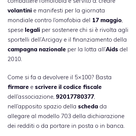
combattere l’omofobia è servito a: creare
volantini
e manifesti per la giornata
mondiale contro l’omofobia del
17 maggio
,
spese
legali
per sostenere chi si è rivolta agli
sportelli dell’Arcigay e il finanziamento della
campagna nazionale
per la lotta all’
Aids
del
2010.
Come si fa a devolvere il 5×100? Basta
firmare
e
scrivere il codice fiscale
dell’associazione,
92017780377
,
nell’apposito spazio della
scheda
da
allegare al modello 703 della dichiarazione
dei redditi o da portare in posta o in banca.