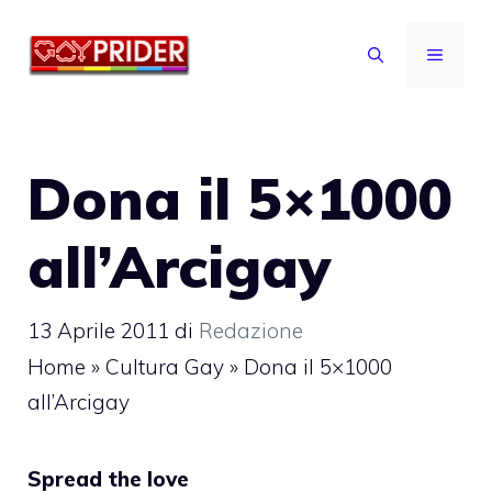
Vai
al
MENU
contenuto
Dona il 5×1000
all’Arcigay
13 Aprile 2011
di
Redazione
Home
»
Cultura Gay
»
Dona il 5×1000
all’Arcigay
Spread the love