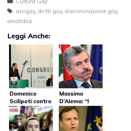
Categorie
Cultura Gay
Tag
arcigay
,
diritti gay
,
discriminazione gay
,
omofobia
Leggi Anche:
Domenico
Massimo
Scilipoti contro
D’Alema: “I
i matrimoni gay:
diritti gay
“La famiglia è
possono
quella fondata
attendere,