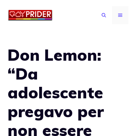
Vai
al
MENU
contenuto
Don Lemon:
“Da
adolescente
pregavo per
non essere