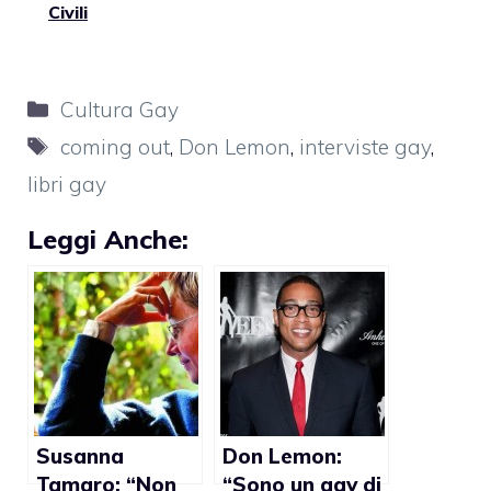
Civili
Categorie
Cultura Gay
Tag
coming out
,
Don Lemon
,
interviste gay
,
libri gay
Leggi Anche:
Susanna
Don Lemon:
Tamaro: “Non
“Sono un gay di