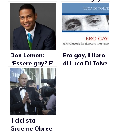
posso fare
colore che può
outing perché
essere un
non sono
esempio
omosessuale”
positivo di
virilità”
Don Lemon:
Ero gay, il libro
“Essere gay? E’
di Luca Di Tolve
una cosa
normale”
Il ciclista
Graeme Obree
ammette: