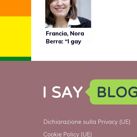
Francia, Nora
Berra: “I gay
non possono
donare il
sangue perchè
hanno l’Aids”
Dichiarazione sulla Privacy (UE)
Cookie Policy (UE)