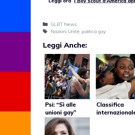
Leggi ora
I Boy scout d'America ap
Categorie
GLBT News
Tag
Nazioni Unite
,
politica gay
Leggi Anche:
Psi: “Sì alle
Classifica
unioni gay”
internazional
delle storie
LGBT del 201