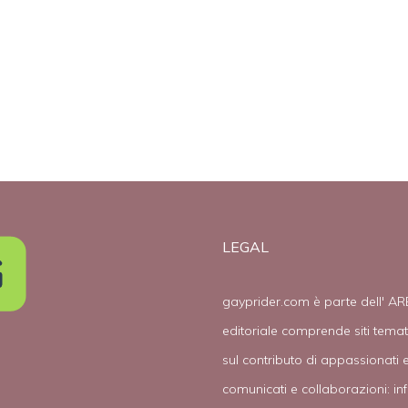
rassegna gay
LEGAL
gayprider.com è parte dell' AR
editoriale comprende siti tema
sul contributo di appassionati e
comunicati e collaborazioni:
in