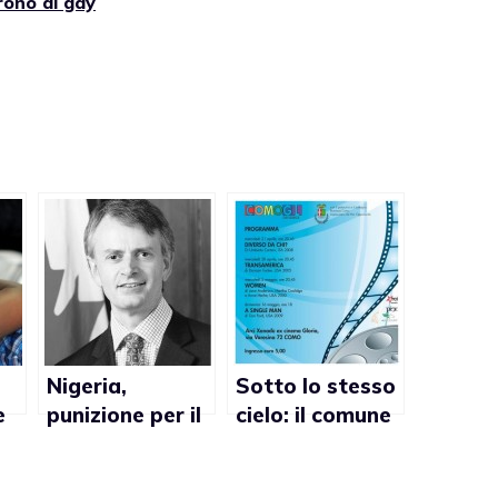
rono ai gay
Nigeria,
Sotto lo stesso
e
punizione per il
cielo: il comune
matrimonio gay
di Como nega il
1
troppo dura
patrocinio alla