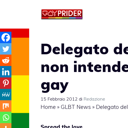
Vai
al
contenuto
Delegato de
non intende
gay
15 Febbraio 2012
di
Redazione
Home
»
GLBT News
»
Delegato del
Spread the love