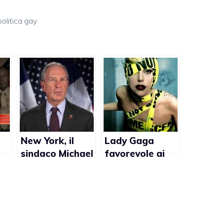
politica gay
New York, il
Lady Gaga
sindaco Michael
favorevole ai
Bloomberg ai
soldati gay
s
giovani gay:
nelle Forze
“Abbiamo
armate Usa
bisogno di voi”
(video)