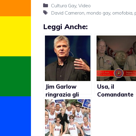
Categorie
Cultura Gay
,
Video
Tag
David Cameron
,
mondo gay
,
omofobia
,
Leggi Anche:
Jim Garlow
Usa, il
ringrazia gli
Comandante
afroamericani
Generale dei
per aver
Marines Jame
salvato
Amos alle sue
l’America dai
truppe:
matrimoni gay
“Rispettate i