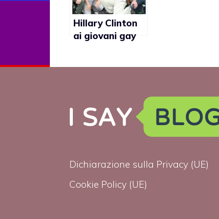
diritti dei
soldati gay”
Hillary Clinton
ai giovani gay
vittime di
bullismo:
“Tenete duro e
chiedete aiuto”
Dichiarazione sulla Privacy (UE)
Cookie Policy (UE)