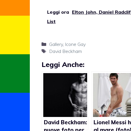
Leggi ora
Elton John, Daniel Radcl
List
Categorie
Gallery
,
Icone Gay
Tag
David Beckham
Leggi Anche:
David Beckham:
Lionel Messi 
nuove foto per
al mare (foto