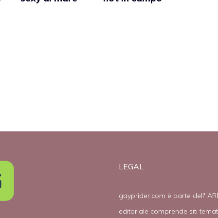
(foto)
(foto)
LEGAL
gayprider.com è parte dell' AR
editoriale comprende siti tema