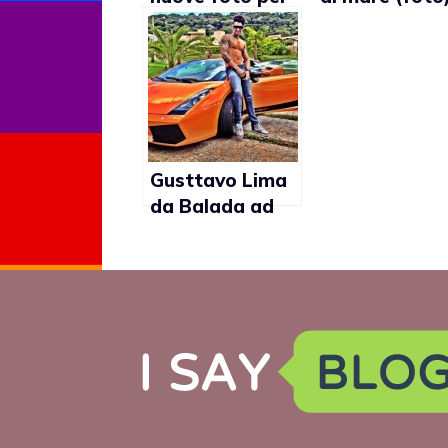
H&M (Gallery)
Gusttavo Lima
da Balada ad
icona gay?
(foto)