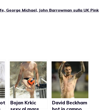
iffe, George Michael, John Barrowman sulla UK Pink
hot
Bojan Krkic
David Beckham
)
sexy al mare
hot in campo