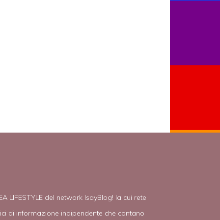
EA LIFESTYLE del network IsayBlog! la cui rete
tici di informazione indipendente che contano