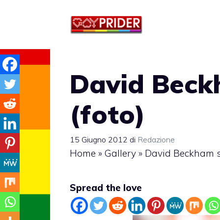
Vai
al
contenuto
David Beck
(foto)
15 Giugno 2012
di
Redazione
Home
»
Gallery
»
David Beckham se
Spread the love