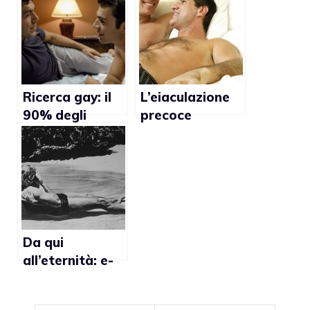
Ricerca gay: il
L’eiaculazione
90% degli
precoce
uomini ha
provoca la
praticato o
depressione
ricevuto il sesso
orale
Da qui
all’eternità: e-
book con scene
di sesso gay