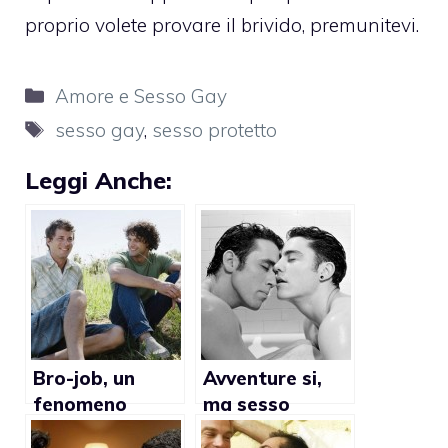
proprio volete provare il brivido, premunitevi.
Categorie
Amore e Sesso Gay
Tag
sesso gay
,
sesso protetto
Leggi Anche:
Bro-job, un
Avventure si,
fenomeno
ma sesso
particolare
protetto