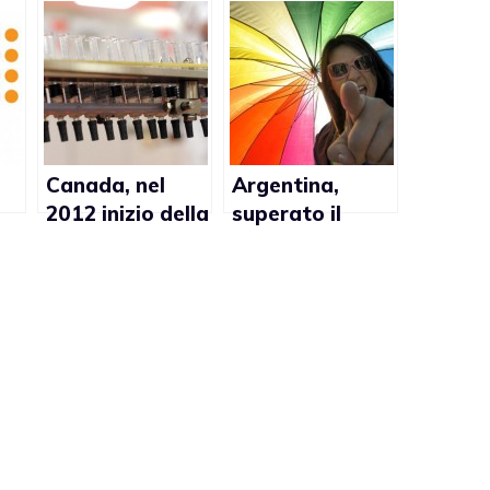
Canada, nel
Argentina,
2012 inizio della
superato il
sperimentazion
parere della
n
e umana del
Commissione
vaccino contro
Diritto e
HIV
Giustizia per
legge identità
di genere