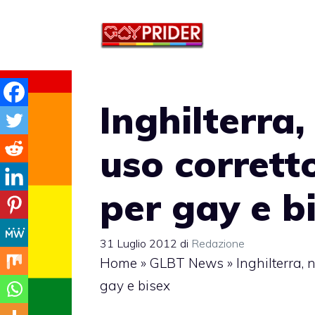
Vai
al
contenuto
Inghilterra
uso corrett
per gay e b
31 Luglio 2012
di
Redazione
Home
»
GLBT News
»
Inghilterra,
gay e bisex