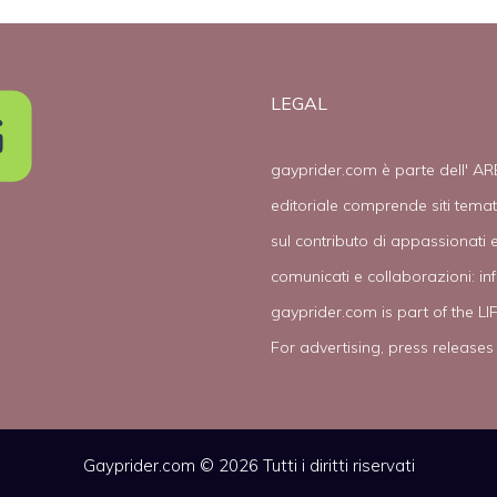
LEGAL
gayprider.com è parte dell' AR
editoriale comprende siti tema
sul contributo di appassionati e
comunicati e collaborazioni:
in
gayprider.com is part of the L
For advertising, press releases
Gayprider.com © 2026 Tutti i diritti riservati