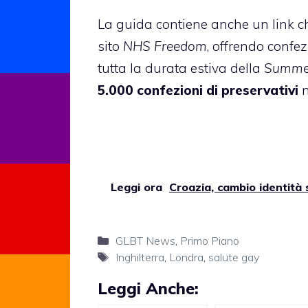
La guida contiene anche un link ch
sito
NHS Freedom
, offrendo confez
tutta la durata estiva della
Summer
5.000 confezioni
di preservativi
n
Leggi ora
Croazia, cambio identità
Categorie
GLBT News
,
Primo Piano
Tag
Inghilterra
,
Londra
,
salute gay
Leggi Anche: