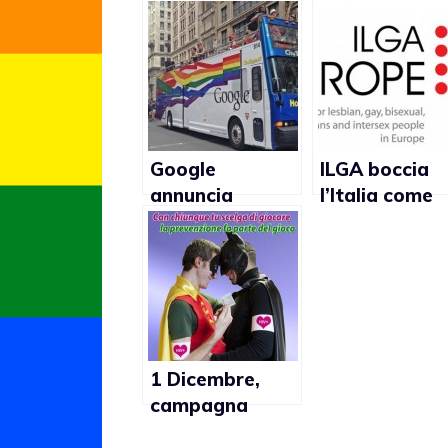
Google
ILGA boccia
annuncia
l’Italia come
campagna
paese meno
globale per
gay friendly i
legalizzare il
Europa dopo
matrimonio gay
Cipro
1 Dicembre,
campagna
nazionale