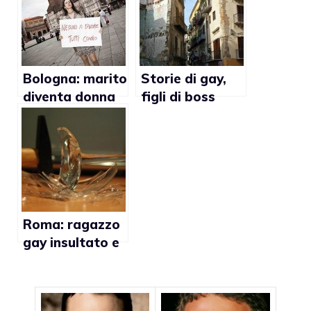
Bologna: marito
Storie di gay,
diventa donna
figli di boss
ed è costretta
a divorziare
Roma: ragazzo
gay insultato e
colpito con
vetro a
Trastevere