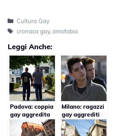
Categorie
Cultura Gay
Tag
cronaca gay
,
omofobia
Leggi Anche:
Padova: coppia
Milano: ragazzi
gay aggredita
gay aggrediti
in pieno centro
sul tram