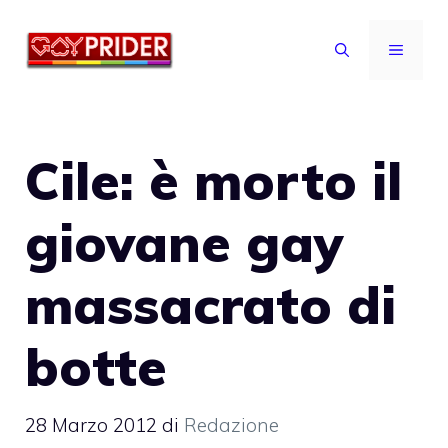
Vai
al
MENU
contenuto
Cile: è morto il
giovane gay
massacrato di
botte
28 Marzo 2012
di
Redazione