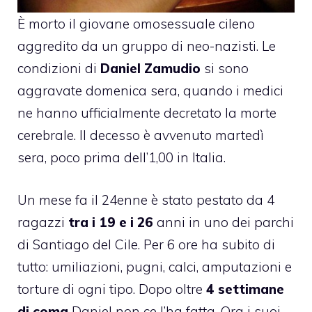
È morto
il giovane omosessuale cileno
aggredito da un gruppo di neo-nazisti. Le
condizioni di
Daniel Zamudio
si sono
aggravate domenica sera, quando i medici
ne hanno ufficialmente decretato la morte
cerebrale. Il decesso è avvenuto martedì
sera, poco prima dell’1,00 in Italia.
Un mese fa il 24enne è stato pestato da 4
ragazzi
tra i
19 e i 26
anni in uno dei parchi
di Santiago del Cile. Per 6 ore ha subito di
tutto: umiliazioni, pugni, calci, amputazioni e
torture di ogni tipo. Dopo oltre
4 settimane
di coma
Daniel non ce l’ha fatta. Ora i suoi