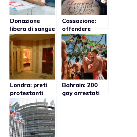
Donazione
Cassazione:
libera di sangue
offendere
per i gay?
qualcuno con il
termine “frocio”
è reato
Londra: preti
Bahrain: 200
protestanti
gay arrestati
contro
con l’accusa di
apertura sauna
sodomia
gay