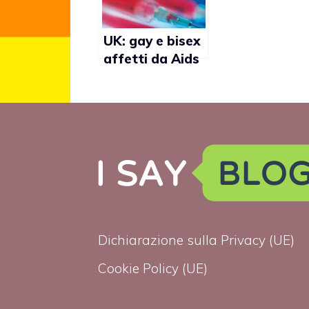
tra gli
omosessuali
UK: gay e bisex
affetti da Aids
aumentati del
70% in dieci
anni
Dichiarazione sulla Privacy (UE)
Cookie Policy (UE)