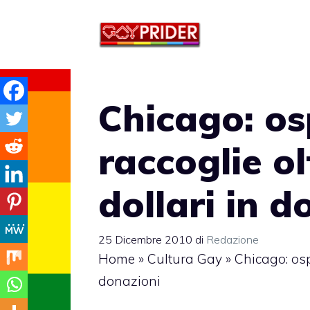
Vai
al
contenuto
Chicago: o
raccoglie ol
dollari in d
25 Dicembre 2010
di
Redazione
Home
»
Cultura Gay
»
Chicago: osp
donazioni