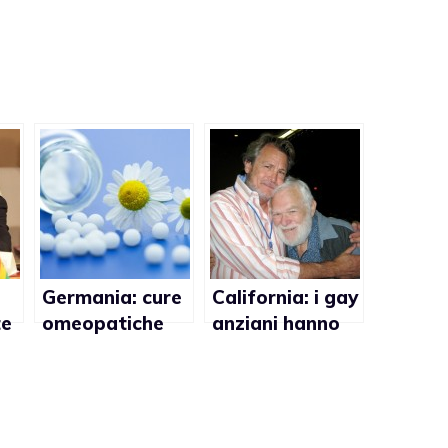
Germania: cure
California: i gay
te
omeopatiche
anziani hanno
per “guarire” i
più problemi di
gay
salute di quelli
etero