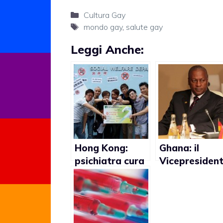
Categorie
Cultura Gay
Tag
mondo gay
,
salute gay
Leggi Anche:
Hong Kong:
Ghana: il
psichiatra cura
Vicepresiden
l’omosessualità
John Dramani
“indesiderata”
Mahama
promuove la
lotta all’Aids