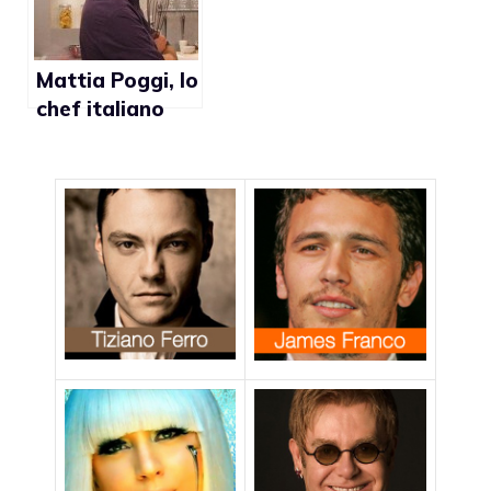
Mattia Poggi, lo
chef italiano
che fa
impazzire
Jennifer Lopez e
Madonna