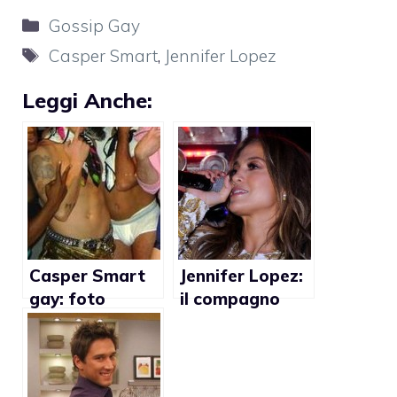
Categorie
Gossip Gay
Tag
Casper Smart
,
Jennifer Lopez
Leggi Anche:
Casper Smart
Jennifer Lopez:
gay: foto
il compagno
confermano
Casper Smart
ha un amante
gay?