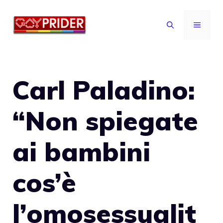
Vai
al
MENU
contenuto
Carl Paladino:
“Non spiegate
ai bambini
cos’è
l’omosessualit