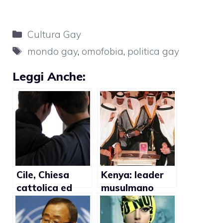
Categorie
Cultura Gay
Tag
mondo gay
,
omofobia
,
politica gay
Leggi Anche:
Cile, Chiesa
Kenya: leader
cattolica ed
musulmano
evangelica: no
suggerisce la
al divieto di
pena di morte