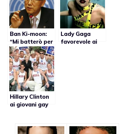
discriminazione
per i gay
Ban Ki-moon:
Lady Gaga
“Mi batterò per
favorevole ai
l’abrograzione
soldati gay
di leggi che
nelle Forze
criminalizzano
armate Usa
l’omosessualità
(video)
”
Hillary Clinton
ai giovani gay
vittime di
bullismo:
“Tenete duro e