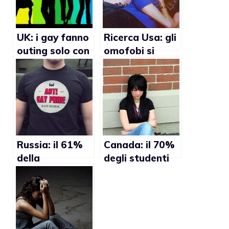
UK: i gay fanno
Ricerca Usa: gli
outing solo con
omofobi si
gli amici
eccitano
guardando
porno gay
Russia: il 61%
Canada: il 70%
della
degli studenti
popolazione
gay vittima di
sostiene le
insulti omofobi
autorità che
vietano il Gay
Pride di Mosca