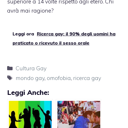
superiore a 14 volte rispetto agli etero. Chi
avrà mai ragione?
Leggi ora
Ricerca gay: il 90% degli uomini ha
praticato o ricevuto il sesso orale
Categorie
Cultura Gay
Tag
mondo gay
,
omofobia
,
ricerca gay
Leggi Anche: