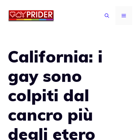
Vai
al
MENU
contenuto
California: i
gay sono
colpiti dal
cancro più
degli etero