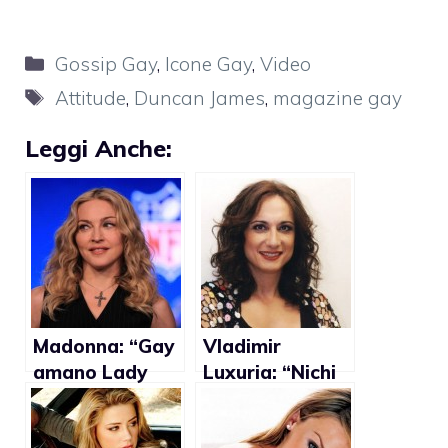
Categorie
Gossip Gay
,
Icone Gay
,
Video
Tag
Attitude
,
Duncan James
,
magazine gay
Leggi Anche:
Madonna: “Gay
Vladimir
amano Lady
Luxuria: “Nichi
Gaga? Mica è
Vendola
Britney Spears”
premier? Non