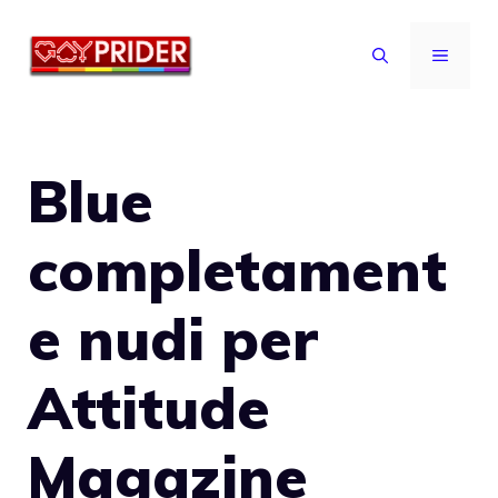
Vai
al
MENU
contenuto
Blue
completament
e nudi per
Attitude
Magazine