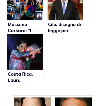
Massimo
Cile: disegno di
Corsaro: “I
legge per
matrimoni gay
vietare il
hanno causato
matrimonio gay
la crisi
economica in
Spagna”
Costa Rica,
Laura
Chinchilla: “Non
mi opporrò a
sentenze a
favore del