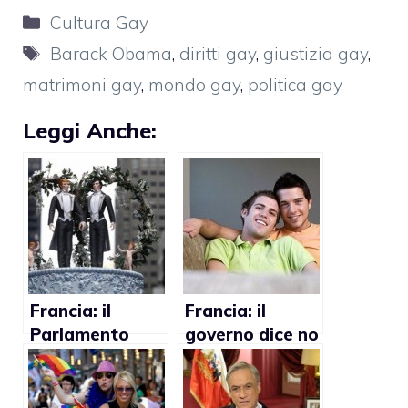
Categorie
Cultura Gay
Tag
Barack Obama
,
diritti gay
,
giustizia gay
,
matrimoni gay
,
mondo gay
,
politica gay
Leggi Anche:
Francia: il
Francia: il
Parlamento
governo dice no
nega i
al matrimonio
matrimoni gay
gay