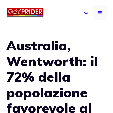
Vai
al
MENU
contenuto
Australia,
Wentworth: il
72% della
popolazione
favorevole al