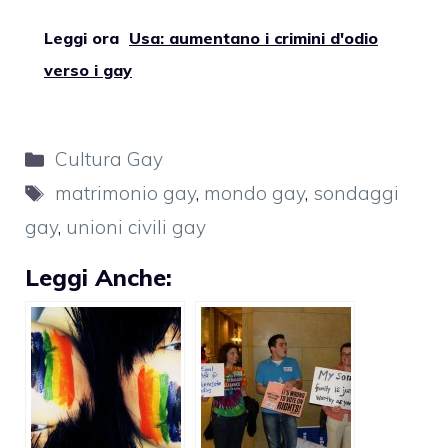
Leggi ora
Usa: aumentano i crimini d'odio
verso i gay
Categorie
Cultura Gay
Tag
matrimonio gay
,
mondo gay
,
sondaggi
gay
,
unioni civili gay
Leggi Anche: