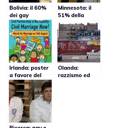
Bolivia: il 60%
Minnesota: il
dei gay
51% della
favorevole a
popolazione
leggi sulle
contrario al
unioni civili
matrimonio
gay”
Irlanda: poster
Olanda:
a favore del
razzismo ed
matrimonio gay
omofobia in
innesca le
aumento negli
polemiche
ambienti caotici
Ricerca: gay e