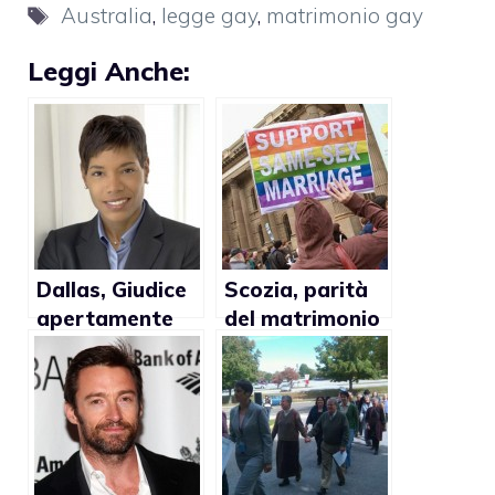
Tag
Australia
,
legge gay
,
matrimonio gay
Leggi Anche:
Dallas, Giudice
Scozia, parità
apertamente
del matrimonio
gay rifiuta di
gay entro il
sposare coppie
2013
eterosessuali
finché il
matrimonio gay
sia legale