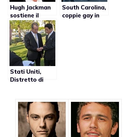
Hugh Jackman
South Carolina,
sostiene il
coppie gay in
matrimonio gay
protesta contro
in Australia
il divieto dello
stato sul
matrimonio gay
Stati Uniti,
Distretto di
Columbia
lavora a una
legge sul
divorzio lgbt