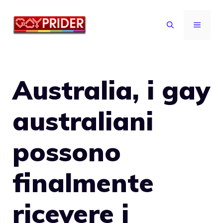
Vai
al
MENU
contenuto
Australia, i gay
australiani
possono
finalmente
ricevere i