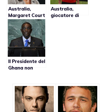
Australia,
Australia,
Margaret Court
giocatore di
contro
footbal
matrimonio gay
pubblica
commento
omofobo su
Twitter
Il Presidente del
Ghana non
intende
legalizzare
l’omosessualità