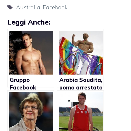
Tag
Australia
,
Facebook
Leggi Anche:
Gruppo
Arabia Saudita,
Facebook
uomo arrestato
censurato per
per
immagine gay
omosessualità
praticata
tramite
Facebook