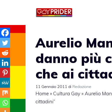
Vai
al
contenuto
Aurelio Manc
danno più c
che ai citta
11 Gennaio 2011
di
Redazione
Home
»
Cultura Gay
»
Aurelio Manc
cittadini”