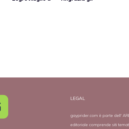
Domenica
afroamericani
Cinque: “Se
per aver
avessi un figlio
salvato
gay, non lo
l’America dai
emarginerei”
matrimoni gay
LEGAL
gayprider.com è parte dell' AR
editoriale comprende siti tema