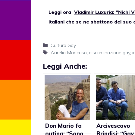
Leggi ora
Vladimir Luxuria: "Nichi 
italiani che se ne sbattono del suo
Categorie
Cultura Gay
Tag
Aurelio Mancuso
,
discriminazione gay
,
i
Leggi Anche:
Don Mario fa
Arcivescovo
outing: “Sono
Brindisi: “Gay