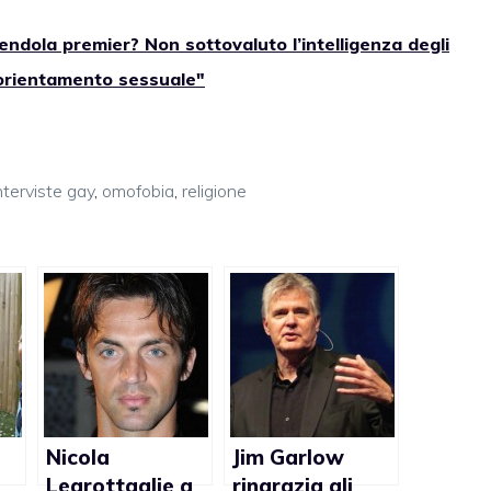
Vendola premier? Non sottovaluto l’intelligenza degli
 orientamento sessuale"
nterviste gay
,
omofobia
,
religione
Nicola
Jim Garlow
Legrottaglie a
ringrazia gli