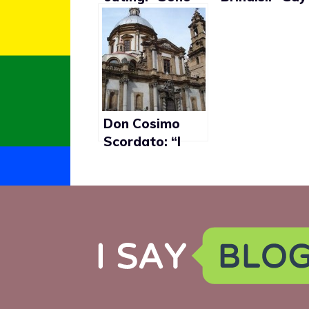
gay”
non possono
ricevere la
Comunione”
Don Cosimo
Scordato: “I
gay sono
persone normali
che hanno il
diritto di amare
e formare una
famiglia”