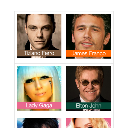
cattolica si
oppone al
matrimonio gay