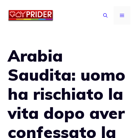
Vai
al
MENU
contenuto
Arabia
Saudita: uomo
ha rischiato la
vita dopo aver
confessato la