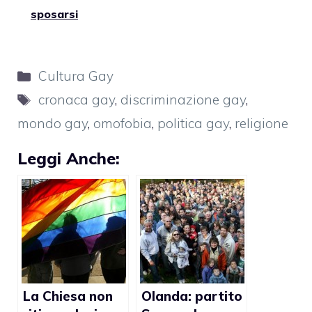
sposarsi
Categorie
Cultura Gay
Tag
cronaca gay
,
discriminazione gay
,
mondo gay
,
omofobia
,
politica gay
,
religione
Leggi Anche:
La Chiesa non
Olanda: partito