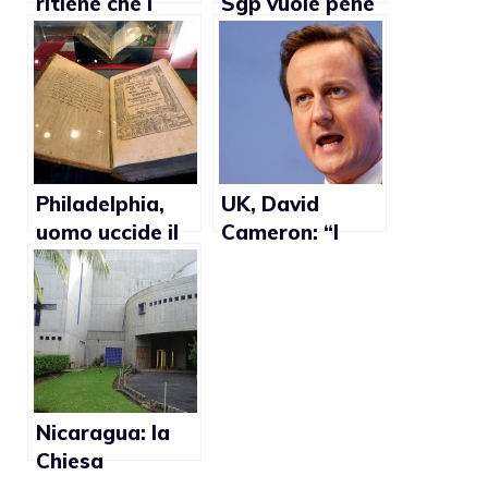
ritiene che i
Sgp vuole pene
diritti gay
per i gay
debbano essere
tutelati a livello
internazionale
Philadelphia,
UK, David
uomo uccide il
Cameron: “I
compagno: “Era
cristiani
gay e la Bibbia
dovrebbero
mi ha detto di
essere
lapidarlo”
tolleranti con i
gay”
Nicaragua: la
Chiesa