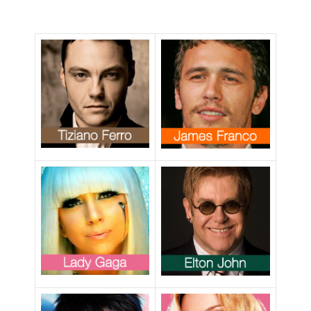
“Nessuno
spiega la
bisessualità ai
bambini”