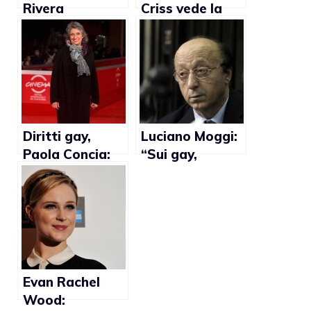
Rivera
Criss vede la
apprezza i suoi
storia televisiva
fan gay
con Chris Colfer
noiosa
Diritti gay,
Luciano Moggi:
Paola Concia:
“Sui gay,
“Bisogna Fare
Prandelli ha
come Obama”.
sbagliato”
Binetti: “Non è
una priorità”
Evan Rachel
Wood: