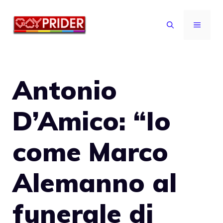
Vai
al
MENU
contenuto
Antonio
D’Amico: “Io
come Marco
Alemanno al
funerale di