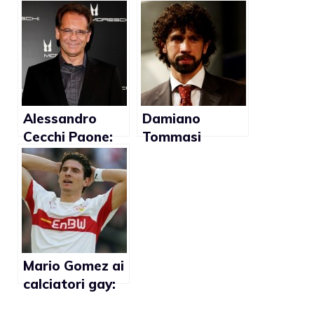
Nazionale?
“Cassano
Marcia in più”
dovrebbe
imparare ad
attaccare sul
campo e un po’
meno i gay”
Alessandro
Damiano
Cecchi Paone:
Tommasi
“Relazione gay
sconsiglia
con calciatore
coming out ai
della
calciatori
Nazionale”
Mario Gomez ai
calciatori gay:
“Fate coming