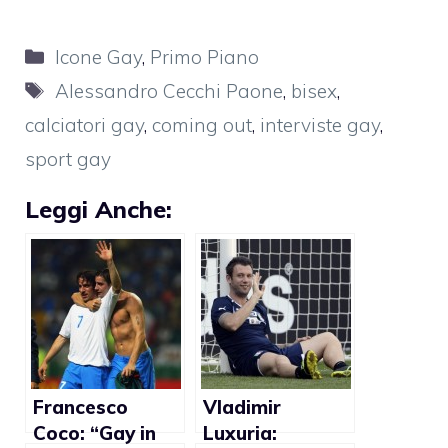
Categorie
Icone Gay
,
Primo Piano
Tag
Alessandro Cecchi Paone
,
bisex
,
calciatori gay
,
coming out
,
interviste gay
,
sport gay
Leggi Anche:
Francesco
Vladimir
Coco: “Gay in
Luxuria: