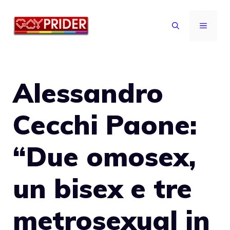
Vai
al
MENU
contenuto
Alessandro
Cecchi Paone:
“Due omosex,
un bisex e tre
metrosexual in