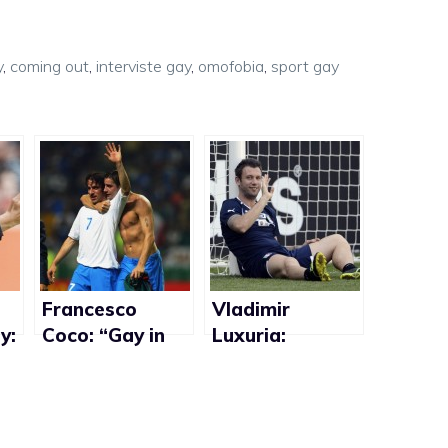
y
,
coming out
,
interviste gay
,
omofobia
,
sport gay
Francesco
Vladimir
y:
Coco: “Gay in
Luxuria:
Nazionale?
“Cassano
e
Marcia in più”
dovrebbe
hi
imparare ad
attaccare sul