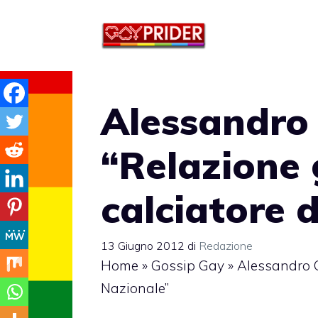
Vai
al
contenuto
Alessandro 
“Relazione
calciatore 
13 Giugno 2012
di
Redazione
Home
»
Gossip Gay
»
Alessandro C
Nazionale”