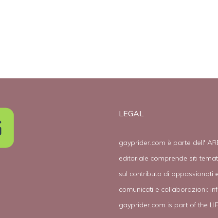
za
campo e un po’
meno i gay”
LEGAL
gayprider.com è parte dell' AR
editoriale comprende siti tema
sul contributo di appassionati e
comunicati e collaborazioni:
in
gayprider.com is part of the L