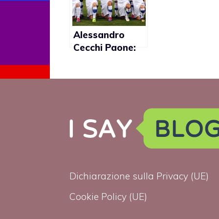
strumentaliz
questi
argomenti”
Alessandro
Cecchi Paone:
“Due omosex,
un bisex e tre
metrosexual in
Nazionale”
Dichiarazione sulla Privacy (UE)
Cookie Policy (UE)