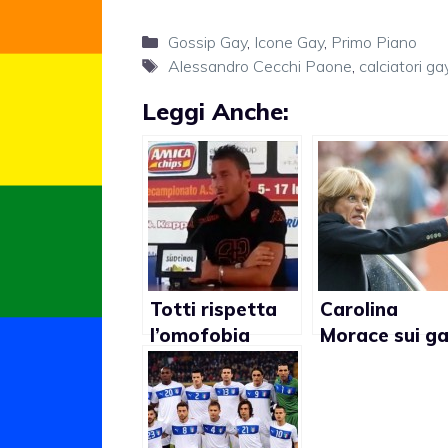
Categorie
Gossip Gay
,
Icone Gay
,
Primo Piano
Tag
Alessandro Cecchi Paone
,
calciatori ga
Leggi Anche:
Totti rispetta
Carolina
l’omofobia
Morace sui ga
(video)
“Cassano usa
linguaggio ch
conosce. Cecc
Paone