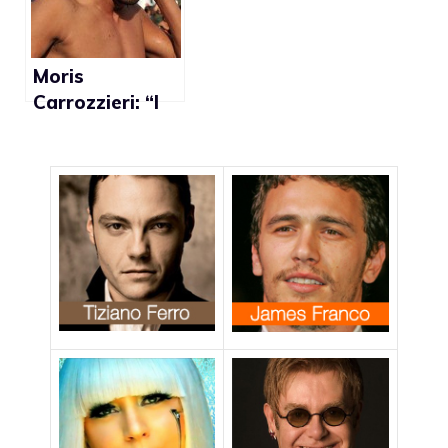
Moris
Carrozzieri: “I
calciatori gay
esistono ma
sono attenti a
non farsi
vedere”