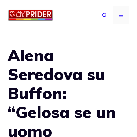
Vai
al
MENU
contenuto
Alena
Seredova su
Buffon:
“Gelosa se un
uomo