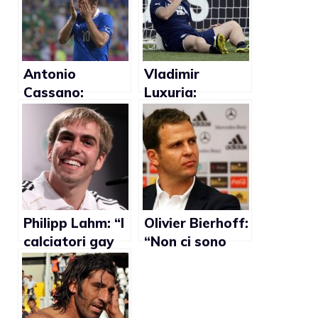
Antonio
Vladimir
Cassano:
Luxuria:
“Capita la
“Cassano
differenza tra
dovrebbe
frocio e gay”
imparare ad
attaccare sul
campo e un po’
meno i gay”
Philipp Lahm: “I
Olivier Bierhoff:
calciatori gay
“Non ci sono
sono esposti ad
calciatori gay
abusi verbali”
nella Nazionale
tedesca”