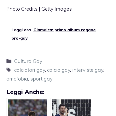
Photo Credits | Getty Images
Leggi ora
Giamaica: primo album reggae
pro-gay
Categorie
Cultura Gay
Tag
calciatori gay
,
calcio gay
,
interviste gay
,
omofobia
,
sport gay
Leggi Anche: