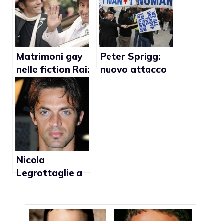
raccontato da
Silvia Toffanin
Matrimoni gay
Peter Sprigg:
nelle fiction Rai:
nuovo attacco
il consigliere De
alla comunità
Laurentiis
omosessuale
contrario
Nicola
Legrottaglie a
Domenica
Cinque: “Se
avessi un figlio