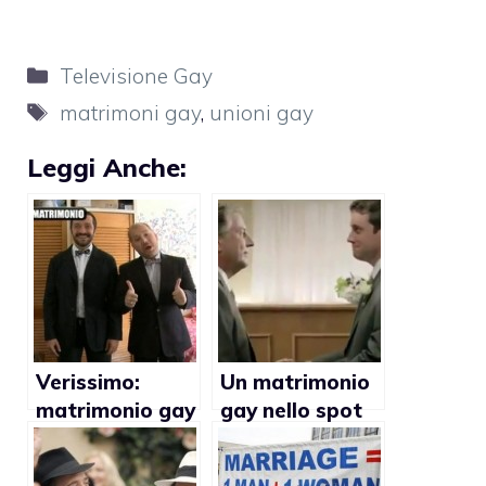
Categorie
Televisione Gay
Tag
matrimoni gay
,
unioni gay
Leggi Anche:
Verissimo:
Un matrimonio
matrimonio gay
gay nello spot
tra Eduardo e
Renault
Alessandro