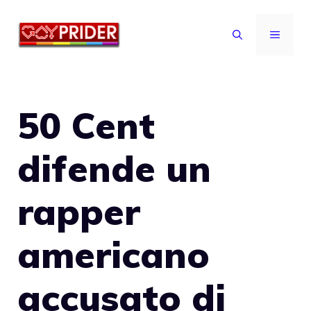
Vai
al
MENU
contenuto
50 Cent
difende un
rapper
americano
accusato di