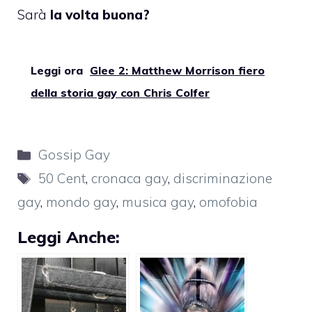
Sarà
la volta buona?
Leggi ora
Glee 2: Matthew Morrison fiero
della storia gay con Chris Colfer
Categorie
Gossip Gay
Tag
50 Cent
,
cronaca gay
,
discriminazione
gay
,
mondo gay
,
musica gay
,
omofobia
Leggi Anche: