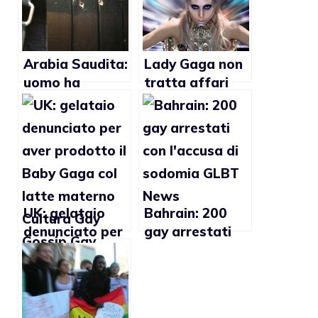
Arabia Saudita:
Lady Gaga non
uomo ha
tratta affari
rischiato la vita
con chi non
dopo aver
difende i diritti
confessato la
gay
propria
omosessualità
UK: gelataio
Bahrain: 200
denunciato per
gay arrestati
aver prodotto il
con l’accusa di
Baby Gaga col
sodomia
latte materno