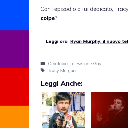
Con l’episodio a lui dedicato, Trac
colpe
?
Leggi ora
Ryan Murphy: il nuovo te
Categorie
Omofobia
,
Televisione Gay
Tag
Tracy Morgan
Leggi Anche: