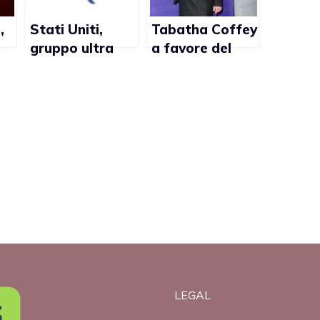
,
Stati Uniti,
Tabatha Coffey
gruppo ultra
a favore del
conservatore
matrimonio gay
religioso
nel New Jersey
paragona
l’agenda
omosessuale
all’iceberg del
Titanic
LEGAL