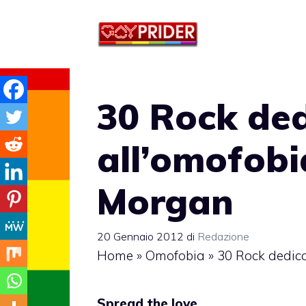
Vai
al
contenuto
30 Rock ded
all’omofobi
Morgan
20 Gennaio 2012
di
Redazione
Home
»
Omofobia
»
30 Rock dedica
Spread the love