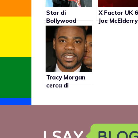
Star di
X Factor UK 6
Bollywood
Joe McElderry
spara ai suoi
nuovamente
figli se gay
vittima di
omofobia su
Twitter
Tracy Morgan
cerca di
spiegare le
battute sui gay
al David
Letterman
Show