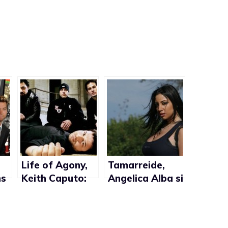
Life of Agony,
Tamarreide,
ns
Keith Caputo:
Angelica Alba si
“Sono
è ispirata ai
transgender”
trans per
sentirsi donna