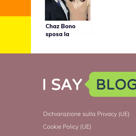
come una
donna”
Chaz Bono
sposa la
fidanzata
Jennifer Elia
Dichiarazione sulla Privacy (UE)
Cookie Policy (UE)