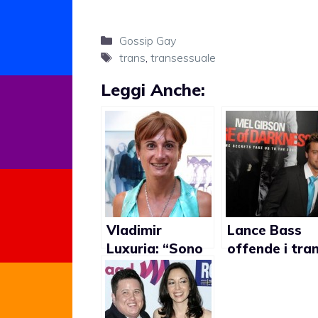
Categorie
Gossip Gay
Tag
trans
,
transessuale
Leggi Anche:
Vladimir
Lance Bass
Luxuria: “Sono
offende i tra
trans. Mai
in diretta tv
voluto essere
vista dagli altri